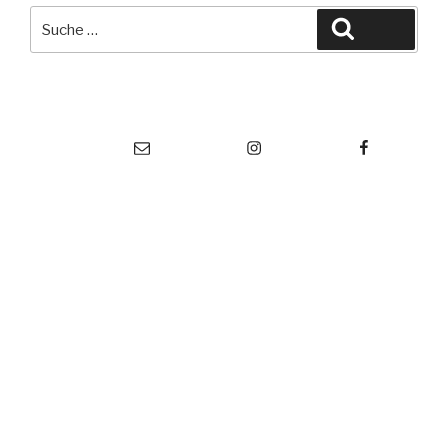
Suche
Suche
nach:
Vorstand TKO
Instagram
Facebook