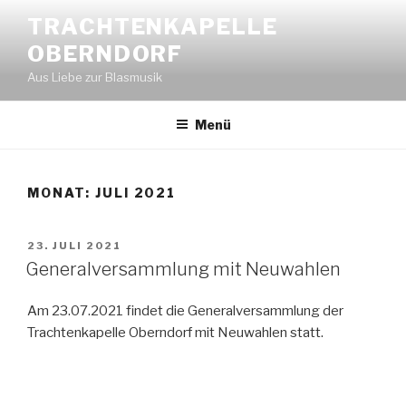
Zum
TRACHTENKAPELLE
Inhalt
OBERNDORF
springen
Aus Liebe zur Blasmusik
Menü
MONAT:
JULI 2021
VERÖFFENTLICHT
23. JULI 2021
AM
Generalversammlung mit Neuwahlen
Am 23.07.2021 findet die Generalversammlung der
Trachtenkapelle Oberndorf mit Neuwahlen statt.