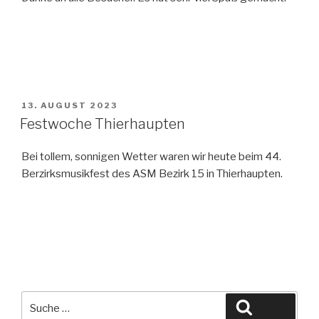
VERÖFFENTLICHT
13. AUGUST 2023
AM
Festwoche Thierhaupten
Bei tollem, sonnigen Wetter waren wir heute beim 44.
Berzirksmusikfest des ASM Bezirk 15 in Thierhaupten.
Suche
Suche
nach: